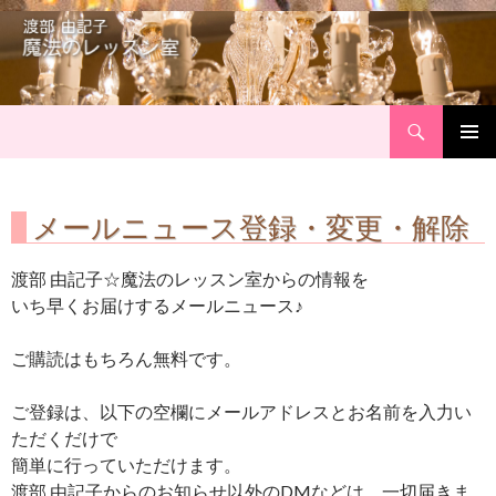
Search
Skip
Primary
to
Menu
content
メールニュース登録・変更・解除
渡部 由記子☆魔法のレッスン室からの情報を
いち早くお届けするメールニュース♪
ご購読はもちろん無料です。
ご登録は、以下の空欄にメールアドレスとお名前を入力い
ただくだけで
簡単に行っていただけます。
渡部 由記子からのお知らせ以外のDMなどは、一切届きま