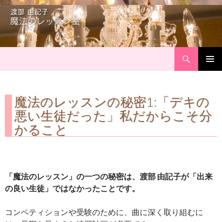
Search
Skip
Primary
to
Menu
content
魔法のレッスンの秘密1:「デキの
悪い生徒だった」私だからこそ分
かること
「魔法のレッスン」の一つの秘密は、渡部 由記子が「出来
の良い生徒」ではなかったことです。
コンペティションや受験のために、曲に深く取り組むに