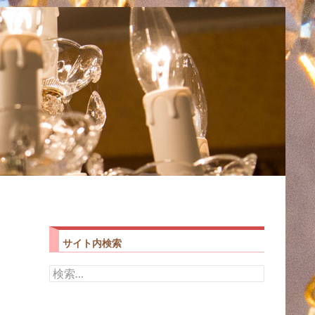
サイト内検索
検
索: