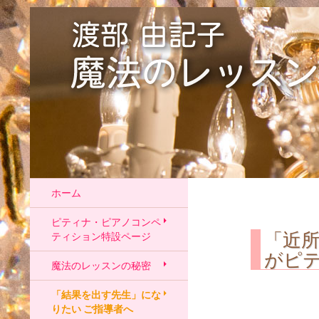
ホーム
ピティナ・ピアノコンペ
「近
ティション特設ページ
がピ
魔法のレッスンの秘密
「結果を出す先生」にな
りたい ご指導者へ