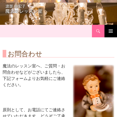
Search
Skip
Primary
to
Menu
content
お問合わせ
魔法のレッスン室へ、ご質問・お
問合わせなどがございましたら、
下記フォームよりお気軽にご連絡
ください。
原則として、お電話にてご連絡さ
せていただきます。どうぞご了承