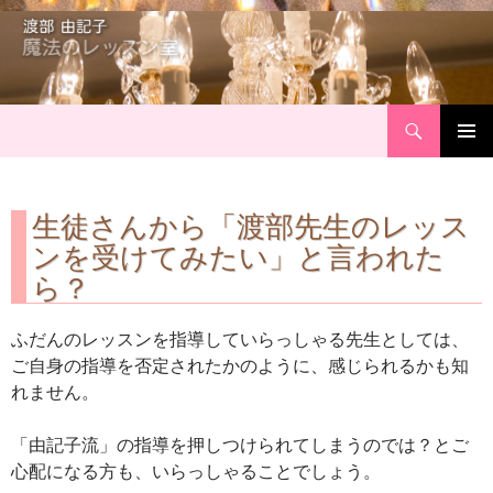
Search
Skip
Primary
to
Menu
content
生徒さんから「渡部先生のレッス
ンを受けてみたい」と言われた
ら？
ふだんのレッスンを指導していらっしゃる先生としては、
ご自身の指導を否定されたかのように、感じられるかも知
れません。
「由記子流」の指導を押しつけられてしまうのでは？とご
心配になる方も、いらっしゃることでしょう。