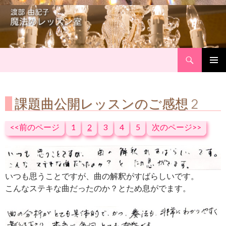
Search
Skip
Primary
to
Menu
content
課題曲公開レッスンのご感想 2
<<前のページ
1
2
3
4
5
次のページ>>
いつも思うことですが、曲の解釈がすばらしいです。
こんなステキな曲だったのか？とため息がでます。