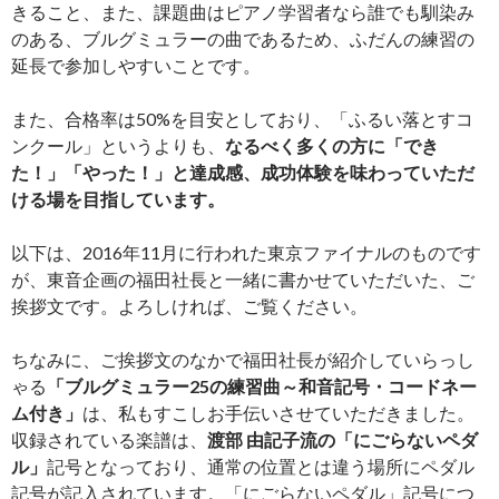
きること、また、課題曲はピアノ学習者なら誰でも馴染み
のある、ブルグミュラーの曲であるため、ふだんの練習の
延長で参加しやすいことです。
また、合格率は50%を目安としており、「ふるい落とすコ
ンクール」というよりも、
なるべく多くの方に「でき
た！」「やった！」と達成感、成功体験を味わっていただ
ける場を目指しています。
以下は、2016年11月に行われた東京ファイナルのものです
が、東音企画の福田社長と一緒に書かせていただいた、ご
挨拶文です。よろしければ、ご覧ください。
ちなみに、ご挨拶文のなかで福田社長が紹介していらっし
ゃる
「ブルグミュラー25の練習曲～和音記号・コードネー
ム付き」
は、私もすこしお手伝いさせていただきました。
収録されている楽譜は、
渡部 由記子流の「にごらないペダ
ル」
記号となっており、通常の位置とは違う場所にペダル
記号が記入されています。「にごらないペダル」記号につ