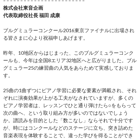
– – – – – – – – – – – – – – – – – – – – – – – –
株式会社東音企画
代表取締役社長 福田 成康
ブルグミュラーコンクール2016東京ファイナルに出場され
る皆さまに心より祝福申しあげます。
昨年、10地区からはじまった、このブルグミュラーコンク
ールも、今年は全国8エリア32地区へと広がりました。ブル
グミュラー25の練習曲の人気をあらためて実感しておりま
す。
25曲の1曲ずつにピアノ学習に必要な要素が満載され、それ
ぞれに演奏効果が上がる工夫がなされていますが、多くの
ピアノ学習者は、レッスンでひと通り弾けたら○をもらって
次の曲へ、という取り組み方が多いのではないでしょう
か。譜読みを目的とした「数こなし」ならそれで十分です
が、時にはコンクールなどのステージに立ち、突き詰めた
音楽表現を体験することで、違った学びを得ることができ